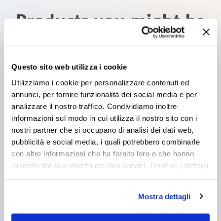
Products you might be
interested in
Questo sito web utilizza i cookie
Utilizziamo i cookie per personalizzare contenuti ed
annunci, per fornire funzionalità dei social media e per
analizzare il nostro traffico. Condividiamo inoltre
informazioni sul modo in cui utilizza il nostro sito con i
BIOSISTEM AM
nostri partner che si occupano di analisi dei dati web,
1000X
pubblicità e social media, i quali potrebbero combinarle
con altre informazioni che ha fornito loro o che hanno
raccolto dal suo utilizzo dei loro servizi. Troverai i dettagli
e le caratteristiche di tutti i cookie cliccando su “Maggiori
opzioni”. Puoi decidere liberamente quali categorie di
Mostra dettagli
cookie accettare. Per ulteriori informazioni consulta
BIOSISTEM THERM
la
cookie policy
.