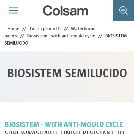
Home
//
Tutti i prodotti
//
Waterborne
paints
//
Biosistem - with anti-mould cycle
//
BIOSISTEM
SEMILUCIDO
BIOSISTEM SEMILUCIDO
BIOSISTEM - WITH ANTI-MOULD CYCLE
SUPER-WASHABLE FINISH RESISTANT TO