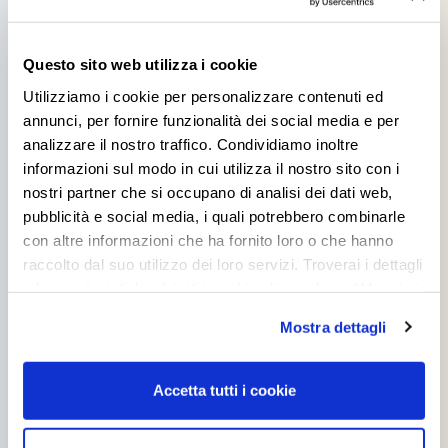
Products you might be
Questo sito web utilizza i cookie
interested in
Utilizziamo i cookie per personalizzare contenuti ed
annunci, per fornire funzionalità dei social media e per
analizzare il nostro traffico. Condividiamo inoltre
informazioni sul modo in cui utilizza il nostro sito con i
nostri partner che si occupano di analisi dei dati web,
pubblicità e social media, i quali potrebbero combinarle
con altre informazioni che ha fornito loro o che hanno
BIOSISTEM AM
BIOSISTEM THERM
raccolto dal suo utilizzo dei loro servizi. Troverai i dettagli
1000X
e le caratteristiche di tutti i cookie cliccando su “Maggiori
opzioni”. Puoi decidere liberamente quali categorie di
Mostra dettagli
cookie accettare. Per ulteriori informazioni consulta
la
cookie policy
.
Accetta tutti i cookie