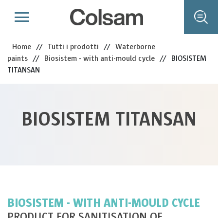
Home
//
Tutti i prodotti
//
Waterborne
paints
//
Biosistem - with anti-mould cycle
//
BIOSISTEM
TITANSAN
BIOSISTEM TITANSAN
BIOSISTEM - WITH ANTI-MOULD CYCLE
PRODUCT FOR SANITISATION OF