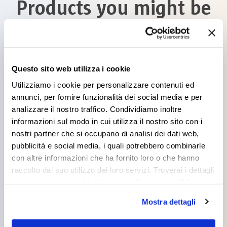
Products you might be
interested in
Questo sito web utilizza i cookie
Utilizziamo i cookie per personalizzare contenuti ed
annunci, per fornire funzionalità dei social media e per
analizzare il nostro traffico. Condividiamo inoltre
BIOSISTEM THERM
informazioni sul modo in cui utilizza il nostro sito con i
nostri partner che si occupano di analisi dei dati web,
pubblicità e social media, i quali potrebbero combinarle
con altre informazioni che ha fornito loro o che hanno
raccolto dal suo utilizzo dei loro servizi. Troverai i dettagli
e le caratteristiche di tutti i cookie cliccando su “Maggiori
opzioni”. Puoi decidere liberamente quali categorie di
BIOSISTEM AM
Mostra dettagli
cookie accettare. Per ulteriori informazioni consulta
1000X
la
cookie policy
.