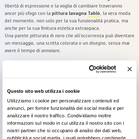
libertà di espressione e la voglia di cambiare troveranno
ancor più sfogo con la
pittura lavagna
Tablò
, la vera moda
del momento, non solo per la sua funzionalità pratica, ma
anche per la sua finitura estetica extraopaca.
Una parete pitturata di nero che all’occorrenza può diventare
un messaggio, una scritta colorata o un disegno, senza mai
avere il tempo di annoiare.
NERO È ELEGANZA
Questo sito web utilizza i cookie
Utilizziamo i cookie per personalizzare contenuti ed
«
Quando troverò un colore più scuro del nero, lo indosserò.
annunci, per fornire funzionalità dei social media e per
Ma fino a quel momento, io mi vestirò di nero!
».
analizzare il nostro traffico. Condividiamo inoltre
Coco Chanel
informazioni sul modo in cui utilizza il nostro sito con i
Il nero nella moda oggi è ormai simbolo di
eleganza
grazie al
nostri partner che si occupano di analisi dei dati web,
lavoro di stilisti come Coco Chanel o Giorgio Armani, che ne
pubblicità e social media, i quali potrebbero combinarle