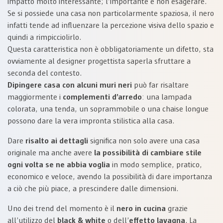
impatto molto interessante; l’importante è non esagerare.
Se si possiede una casa non particolarmente spaziosa, il nero
infatti tende ad influenzare la percezione visiva dello spazio e
quindi a rimpicciolirlo.
Questa caratteristica non è obbligatoriamente un difetto, sta
ovviamente al designer progettista saperla sfruttare a
seconda del contesto.
Dipingere casa con alcuni muri neri
può far risaltare
maggiormente i
complementi d’arredo
: una lampada
colorata, una tenda, un soprammobile o una chaise longue
possono dare la vera impronta stilistica alla casa.
Dare
risalto ai dettagli
significa non solo avere una casa
originale ma anche avere
la possibilità di cambiare stile
ogni volta se ne abbia voglia
in modo semplice, pratico,
economico e veloce, avendo la possibilità di dare importanza
a ciò che più piace, a prescindere dalle dimensioni.
Uno dei trend del momento è il
nero in cucina
grazie
all’utilizzo del
black & white
o dell’
effetto lavagna
. La