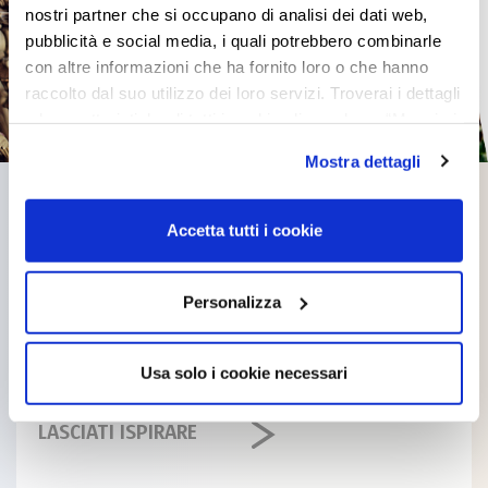
nostri partner che si occupano di analisi dei dati web,
pubblicità e social media, i quali potrebbero combinarle
con altre informazioni che ha fornito loro o che hanno
raccolto dal suo utilizzo dei loro servizi. Troverai i dettagli
e le caratteristiche di tutti i cookie cliccando su “Maggiori
ISPIRAZIONI
opzioni”. Puoi decidere liberamente quali categorie di
Mostra dettagli
Opulent Winter
cookie accettare. Per ulteriori informazioni consulta
la
cookie policy
.
Il freddo inverno è la stagione in cui riscopriamo il
Accetta tutti i cookie
piacere di trascorrere momenti di relax nei caldi e
avvolgenti ambienti domestici. Lo scoppiettio del
Personalizza
camino, il profumo di pino, il calore delle coperte e la
neve che cade lentamente fuori dalla finestra creano
l’atmosfera ideale per momenti di vicinanza e
Usa solo i cookie necessari
convivialità.
LASCIATI ISPIRARE