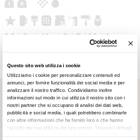
Questo sito web utilizza i cookie
Utilizziamo i cookie per personalizzare contenuti ed
annunci, per fornire funzionalità dei social media e per
analizzare il nostro traffico. Condividiamo inoltre
informazioni sul modo in cui utilizza il nostro sito con i
nostri partner che si occupano di analisi dei dati web,
Prodotti che potrebbero
pubblicità e social media, i quali potrebbero combinarle
con altre informazioni che ha fornito loro o che hanno
interessarti
raccolto dal suo utilizzo dei loro servizi. Troverai i dettagli
e le caratteristiche di tutti i cookie cliccando su “Maggiori