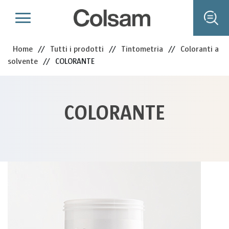
Home
//
Tutti i prodotti
//
Tintometria
//
Coloranti a
solvente
//
COLORANTE
COLORANTE