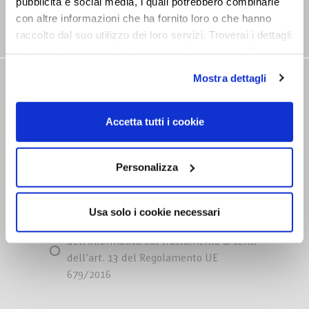
pubblicità e social media, i quali potrebbero combinarle
con altre informazioni che ha fornito loro o che hanno
raccolto dal suo utilizzo dei loro servizi. Troverai i dettagli
e le caratteristiche di tutti i cookie cliccando su “Maggiori
opzioni”. Puoi decidere liberamente quali categorie di
Mostra dettagli
cookie accettare. Per ulteriori informazioni consulta
NEWSLETTER
la
cookie policy
.
Rimani aggiornato su tutte le novitá
Accetta tutti i cookie
Personalizza
Usa solo i cookie necessari
Dichiaro di aver preso visione
dell’informativa sul trattamento ai sensi
dell’art. 13 del Regolamento UE
679/2016