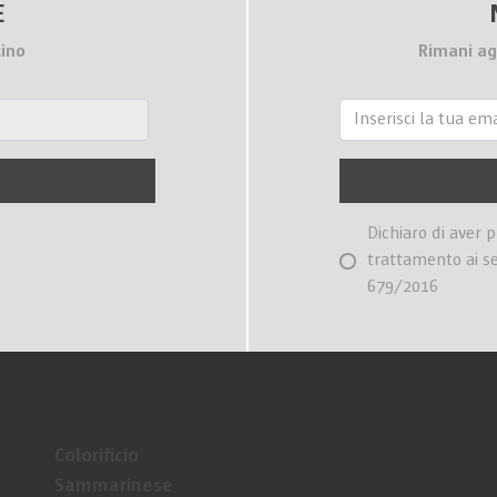
E
cino
Rimani ag
Dichiaro di aver 
trattamento ai s
679/2016
Colorificio
Sammarinese