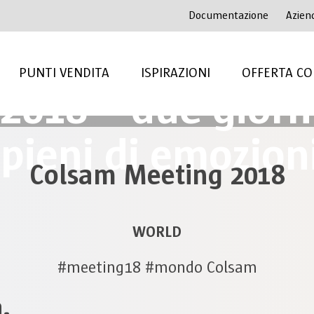
Documentazione
Azien
Colsam Meeting
PUNTI VENDITA
ISPIRAZIONI
OFFERTA CO
2018 – due giorn
pieni di emozion
Colsam Meeting 2018
WORLD
#meeting18 #mondo Colsam
.