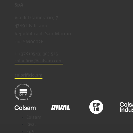
SpA
Via del Camerario, 7
47891 Falciano
Repubblica di San Marino
coe SM00026
T +378 (0549) 905 515
coloriﬁcio@colsam.com
colorificio.sm
Colsam
Rival
Ep!c