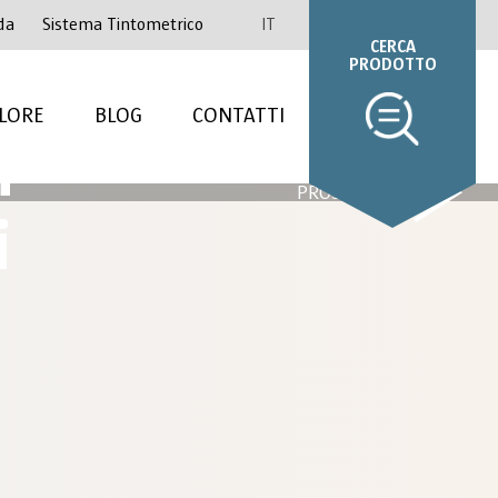
da
Sistema Tintometrico
IT
CERCA
PRODOTTO
LORE
BLOG
CONTATTI
i
PROSSIMO
i