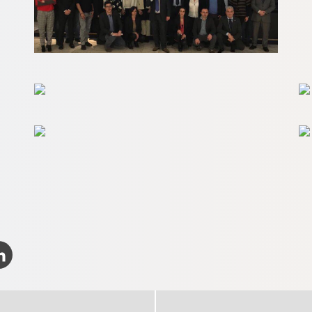
k
LinkedIn