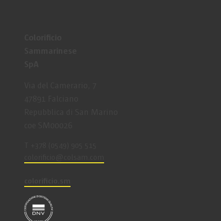
Colorificio
Sammarinese
SpA
Via del Camerario, 7
47891 Falciano
Repubblica di San Marino
coe SM00026
T +378 (0549) 905 515
coloriﬁcio@colsam.com
colorificio.sm