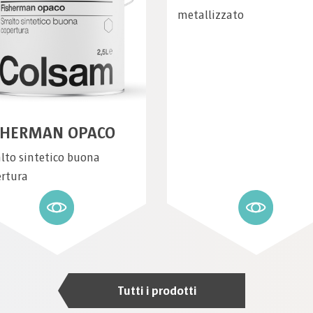
metallizzato
SHERMAN OPACO
lto sintetico buona
ertura
Tutti i prodotti