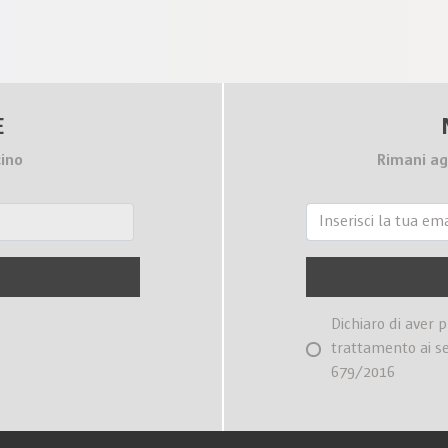
E
cino
Rimani ag
Dichiaro di aver 
trattamento ai s
679/2016