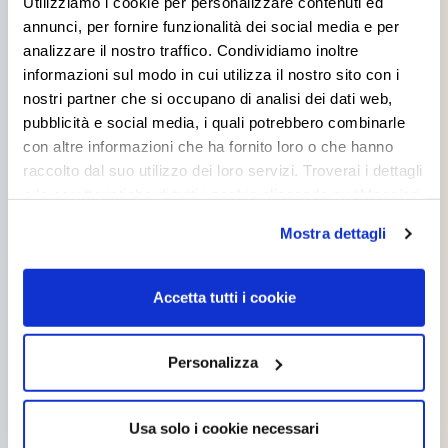
Utilizziamo i cookie per personalizzare contenuti ed
annunci, per fornire funzionalità dei social media e per
analizzare il nostro traffico. Condividiamo inoltre
informazioni sul modo in cui utilizza il nostro sito con i
nostri partner che si occupano di analisi dei dati web,
pubblicità e social media, i quali potrebbero combinarle
con altre informazioni che ha fornito loro o che hanno
TITANZINC
raccolto dal suo utilizzo dei loro servizi. Troverai i dettagli
e le caratteristiche di tutti i cookie cliccando su “Maggiori
opzioni”. Puoi decidere liberamente quali categorie di
Mostra dettagli
cookie accettare. Per ulteriori informazioni consulta
la
cookie policy
.
Accetta tutti i cookie
ANTICA SOLVENTE
Personalizza
Usa solo i cookie necessari