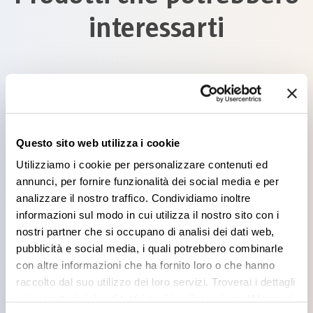
interessarti
SAMOLAC
Questo sito web utilizza i cookie
BRILLANTE
Utilizziamo i cookie per personalizzare contenuti ed
annunci, per fornire funzionalità dei social media e per
analizzare il nostro traffico. Condividiamo inoltre
informazioni sul modo in cui utilizza il nostro sito con i
nostri partner che si occupano di analisi dei dati web,
pubblicità e social media, i quali potrebbero combinarle
ANTICA SOLVENTE
con altre informazioni che ha fornito loro o che hanno
raccolto dal suo utilizzo dei loro servizi. Troverai i dettagli
e le caratteristiche di tutti i cookie cliccando su “Maggiori