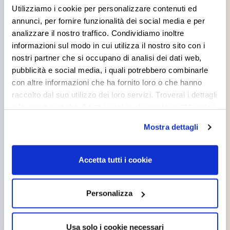
Utilizziamo i cookie per personalizzare contenuti ed
annunci, per fornire funzionalità dei social media e per
analizzare il nostro traffico. Condividiamo inoltre
informazioni sul modo in cui utilizza il nostro sito con i
nostri partner che si occupano di analisi dei dati web,
pubblicità e social media, i quali potrebbero combinarle
con altre informazioni che ha fornito loro o che hanno
raccolto dal suo utilizzo dei loro servizi. Troverai i dettagli
e le caratteristiche di tutti i cookie cliccando su “Maggiori
opzioni”. Puoi decidere liberamente quali categorie di
Mostra dettagli
cookie accettare. Per ulteriori informazioni consulta
la
cookie policy
.
Accetta tutti i cookie
TRAFFIC PAINT
TRAFFIC PAINT
SPARTITRAFFICO
SOLVENTE
Personalizza
RIFRANGENTE
Usa solo i cookie necessari