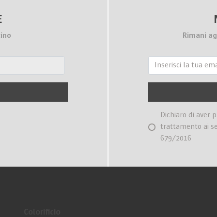
E
cino
Rimani ag
Dichiaro di aver 
trattamento ai s
679/2016
Colorificio