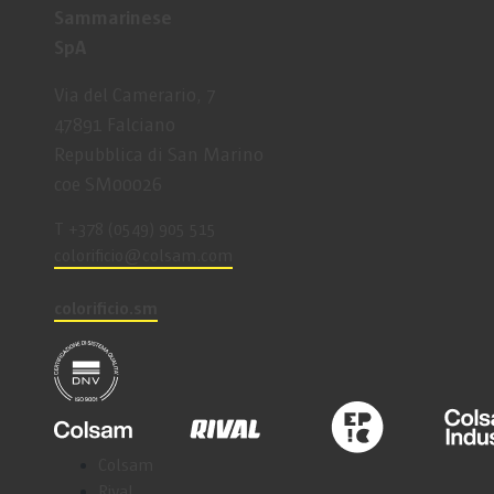
Sammarinese
SpA
Via del Camerario, 7
47891 Falciano
Repubblica di San Marino
coe SM00026
T +378 (0549) 905 515
coloriﬁcio@colsam.com
colorificio.sm
Colsam
Rival