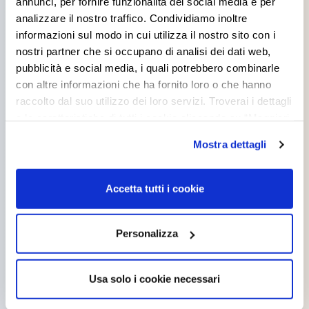
annunci, per fornire funzionalità dei social media e per
analizzare il nostro traffico. Condividiamo inoltre
informazioni sul modo in cui utilizza il nostro sito con i
nostri partner che si occupano di analisi dei dati web,
pubblicità e social media, i quali potrebbero combinarle
con altre informazioni che ha fornito loro o che hanno
OTTOWALL
raccolto dal suo utilizzo dei loro servizi. Troverai i dettagli
ELEGANCE
e le caratteristiche di tutti i cookie cliccando su “Maggiori
opzioni”. Puoi decidere liberamente quali categorie di
Mostra dettagli
cookie accettare. Per ulteriori informazioni consulta
la
cookie policy
.
Accetta tutti i cookie
OTTOWALL SMART
Personalizza
Usa solo i cookie necessari