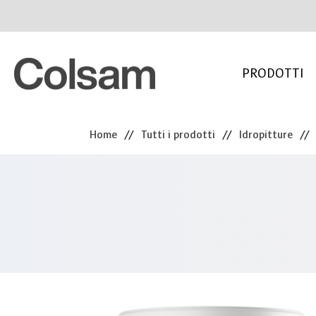
PRODOTTI
Home
//
Tutti i prodotti
//
Idropitture
//