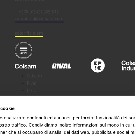
T +378 (0549) 905 515
coloriﬁcio@colsam.com
colorificio.sm
Colsam
Rival
Ep!c
Colsam Industria
Samoline
 cookie
rsonalizzare contenuti ed annunci, per fornire funzionalità dei soc
stro traffico. Condividiamo inoltre informazioni sul modo in cui ut
tner che si occupano di analisi dei dati web, pubblicità e social m