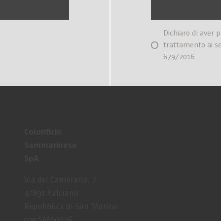
Dichiaro di aver 
trattamento ai s
679/2016
Colorificio
Sammarinese
SpA
Via del Camerario, 7
47891 Falciano
Repubblica di San Marino
coe SM00026