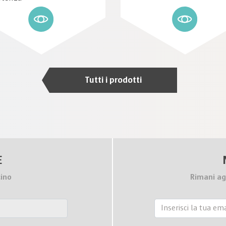
Tutti i prodotti
E
cino
Rimani ag