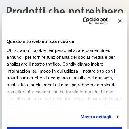
Prodotti che potrebbero
interessarti
Questo sito web utilizza i cookie
Utilizziamo i cookie per personalizzare contenuti ed
annunci, per fornire funzionalità dei social media e per
analizzare il nostro traffico. Condividiamo inoltre
informazioni sul modo in cui utilizza il nostro sito con i
SOLISTA BRILLANTE
nostri partner che si occupano di analisi dei dati web,
pubblicità e social media, i quali potrebbero combinarle
con altre informazioni che ha fornito loro o che hanno
raccolto dal suo utilizzo dei loro servizi. Troverai i dettagli
e le caratteristiche di tutti i cookie cliccando su “Maggiori
opzioni”. Puoi decidere liberamente quali categorie di
Mostra dettagli
cookie accettare. Per ulteriori informazioni consulta
FISHERMAN OPACO
la
cookie policy
.