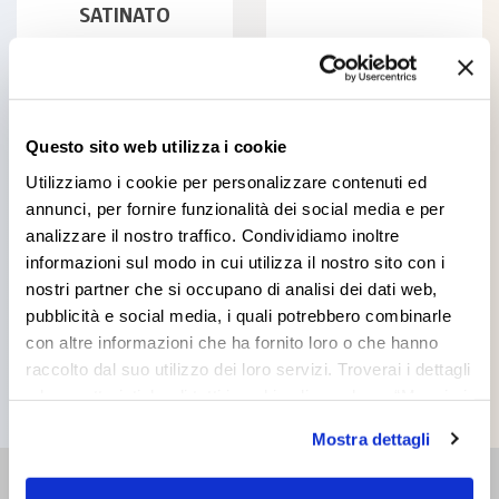
SATINATO
Questo sito web utilizza i cookie
Utilizziamo i cookie per personalizzare contenuti ed
annunci, per fornire funzionalità dei social media e per
SOLISTA OPACO
SOLISTA SATINATO
analizzare il nostro traffico. Condividiamo inoltre
informazioni sul modo in cui utilizza il nostro sito con i
nostri partner che si occupano di analisi dei dati web,
pubblicità e social media, i quali potrebbero combinarle
con altre informazioni che ha fornito loro o che hanno
raccolto dal suo utilizzo dei loro servizi. Troverai i dettagli
Tutti i prodotti
e le caratteristiche di tutti i cookie cliccando su “Maggiori
opzioni”. Puoi decidere liberamente quali categorie di
Mostra dettagli
cookie accettare. Per ulteriori informazioni consulta
la
cookie policy
.
RIVENDITORE