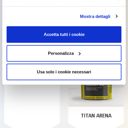
e le caratteristiche di tutti i cookie cliccando su “Maggiori
opzioni”. Puoi decidere liberamente quali categorie di
TITANTEX GRIP
Mostra dettagli
cookie accettare. Per ulteriori informazioni consulta
la
cookie policy
.
Accetta tutti i cookie
Personalizza
TITANTEX GUAINA
Usa solo i cookie necessari
TITAN ARENA