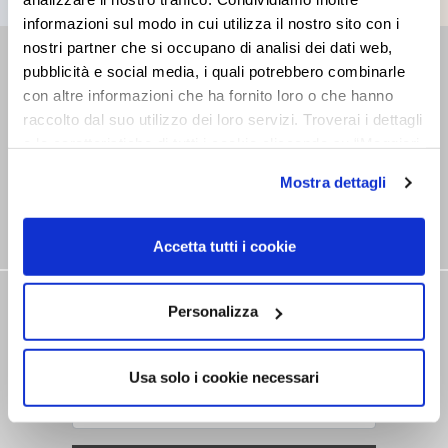
informazioni sul modo in cui utilizza il nostro sito con i
nostri partner che si occupano di analisi dei dati web,
RETAILER
pubblicità e social media, i quali potrebbero combinarle
con altre informazioni che ha fornito loro o che hanno
Find the closest Sales Point
raccolto dal suo utilizzo dei loro servizi. Troverai i dettagli
e le caratteristiche di tutti i cookie cliccando su “Maggiori
opzioni”. Puoi decidere liberamente quali categorie di
Mostra dettagli
cookie accettare. Per ulteriori informazioni consulta
la
cookie policy
.
Accetta tutti i cookie
NEWSLETTER
Personalizza
Stay tuned on our news
Usa solo i cookie necessari