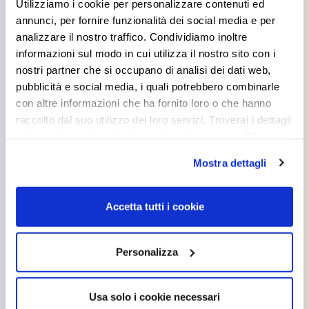
Utilizziamo i cookie per personalizzare contenuti ed
annunci, per fornire funzionalità dei social media e per
interested in
analizzare il nostro traffico. Condividiamo inoltre
informazioni sul modo in cui utilizza il nostro sito con i
nostri partner che si occupano di analisi dei dati web,
pubblicità e social media, i quali potrebbero combinarle
con altre informazioni che ha fornito loro o che hanno
raccolto dal suo utilizzo dei loro servizi. Troverai i dettagli
e le caratteristiche di tutti i cookie cliccando su “Maggiori
opzioni”. Puoi decidere liberamente quali categorie di
Mostra dettagli
cookie accettare. Per ulteriori informazioni consulta
la
cookie policy
.
Accetta tutti i cookie
Personalizza
TONACRIL PLUS
TITAN BETON
Usa solo i cookie necessari