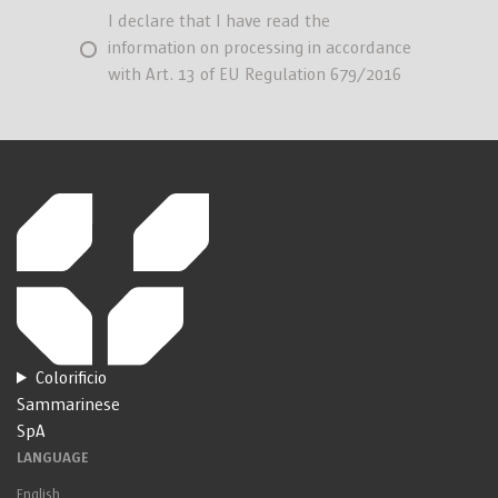
I declare that I have read the
information on processing in accordance
with Art. 13 of EU Regulation 679/2016
Colorificio
Sammarinese
SpA
LANGUAGE
English