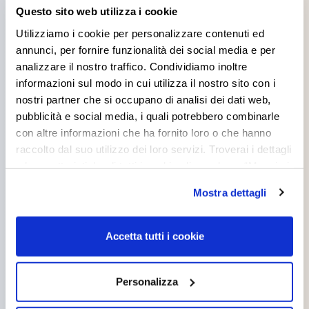
Products you might be
Questo sito web utilizza i cookie
interested in
Utilizziamo i cookie per personalizzare contenuti ed
annunci, per fornire funzionalità dei social media e per
analizzare il nostro traffico. Condividiamo inoltre
informazioni sul modo in cui utilizza il nostro sito con i
nostri partner che si occupano di analisi dei dati web,
pubblicità e social media, i quali potrebbero combinarle
con altre informazioni che ha fornito loro o che hanno
FLATFIX
TITANSTUCCO
raccolto dal suo utilizzo dei loro servizi. Troverai i dettagli
e le caratteristiche di tutti i cookie cliccando su “Maggiori
opzioni”. Puoi decidere liberamente quali categorie di
Mostra dettagli
cookie accettare. Per ulteriori informazioni consulta
la
cookie policy
.
Accetta tutti i cookie
TITANVIL
TITANCRIL
Personalizza