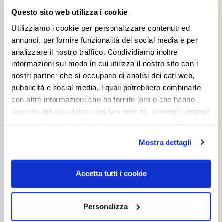
Questo sito web utilizza i cookie
interested in
Utilizziamo i cookie per personalizzare contenuti ed
annunci, per fornire funzionalità dei social media e per
analizzare il nostro traffico. Condividiamo inoltre
informazioni sul modo in cui utilizza il nostro sito con i
nostri partner che si occupano di analisi dei dati web,
pubblicità e social media, i quali potrebbero combinarle
con altre informazioni che ha fornito loro o che hanno
OTTOWALL EASY
OTTOWALL SMART
raccolto dal suo utilizzo dei loro servizi. Troverai i dettagli
e le caratteristiche di tutti i cookie cliccando su “Maggiori
opzioni”. Puoi decidere liberamente quali categorie di
Mostra dettagli
cookie accettare. Per ulteriori informazioni consulta
la
cookie policy
.
Accetta tutti i cookie
OTTOWALL
TRASPIROL
ELEGANCE
Personalizza