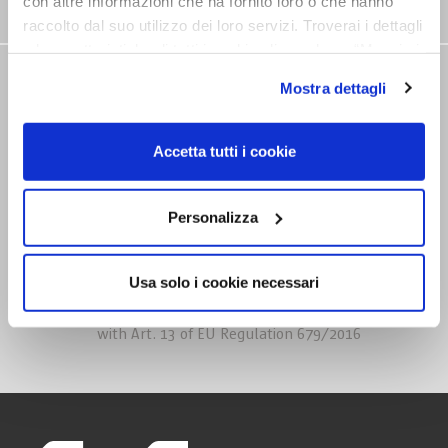
con altre informazioni che ha fornito loro o che hanno
raccolto dal suo utilizzo dei loro servizi. Troverai i dettagli
e le caratteristiche di tutti i cookie cliccando su “Maggiori
opzioni”. Puoi decidere liberamente quali categorie di
NEWSLETTER
Mostra dettagli
cookie accettare. Per ulteriori informazioni consulta
la
cookie policy
.
Stay tuned on our news
Accetta tutti i cookie
Personalizza
Usa solo i cookie necessari
I declare that I have read the
information on processing in accordance
with Art. 13 of EU Regulation 679/2016