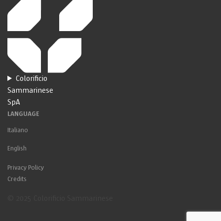
Colorificio
Sammarinese
SpA
LANGUAGE
Italiano
English
Privacy Policy
Credits
© 2025 Colorificio Sammarinese