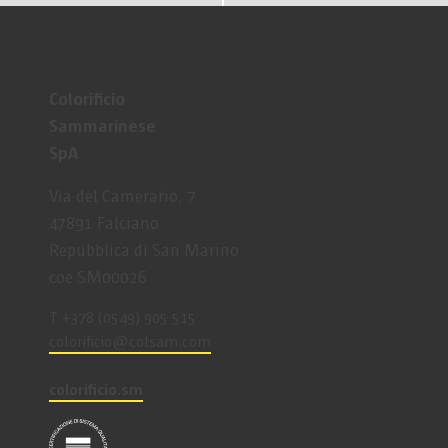
Colorificio
Sammarinese
SpA
Via del Camerario, 7
47891 Falciano
Repubblica di San Marino
coe SM00026
T +378 (0549) 905 515
coloriﬁcio@colsam.com
colorificio.sm