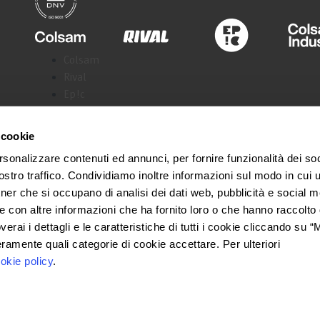
Colsam
Rival
Ep!c
Colsam Industria
Samoline
 cookie
rsonalizzare contenuti ed annunci, per fornire funzionalità dei soc
stro traffico. Condividiamo inoltre informazioni sul modo in cui ut
tner che si occupano di analisi dei dati web, pubblicità e social m
e con altre informazioni che ha fornito loro o che hanno raccolto
Privacy Policy
Facebook
overai i dettagli e le caratteristiche di tutti i cookie cliccando su 
Instagram
eramente quali categorie di cookie accettare. Per ulteriori
Cookie Policy
Linkedin
okie policy
.
Youtube
Credits