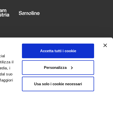
Accetta tutti i cookie
ial
ilizza il
Personalizza
edia, i
 dal suo
LINGUA
“Maggiori
Usa solo i cookie necessari
Italiano