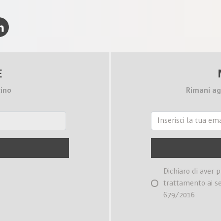
k
LinkedIn
E
cino
Rimani ag
Dichiaro di aver 
trattamento ai s
679/2016