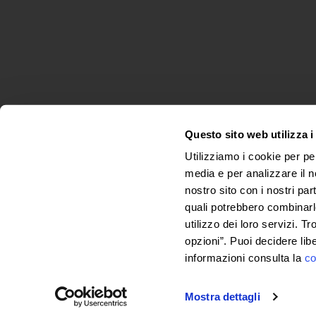
Questo sito web utilizza i
Utilizziamo i cookie per pe
media e per analizzare il no
nostro sito con i nostri par
quali potrebbero combinarl
© 2025 Colorificio Sammarinese
utilizzo dei loro servizi. Tr
opzioni”. Puoi decidere lib
informazioni consulta la
co
Mostra dettagli