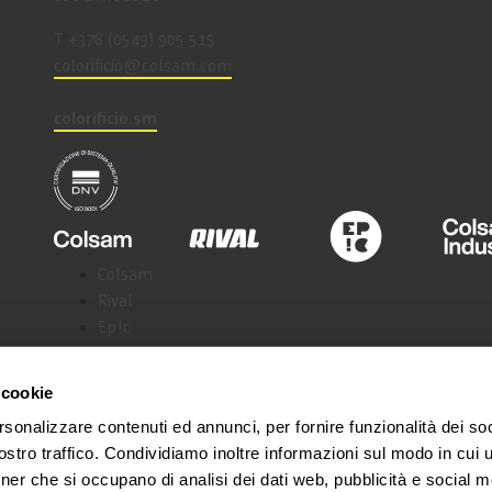
T +378 (0549) 905 515
coloriﬁcio@colsam.com
colorificio.sm
Colsam
Rival
Ep!c
Colsam Industria
Samoline
 cookie
rsonalizzare contenuti ed annunci, per fornire funzionalità dei soc
stro traffico. Condividiamo inoltre informazioni sul modo in cui ut
tner che si occupano di analisi dei dati web, pubblicità e social m