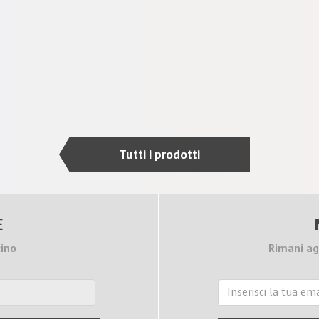
Tutti i prodotti
E
cino
Rimani ag