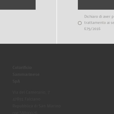
Dichiaro di aver 
trattamento ai s
679/2016
Colorificio
Sammarinese
SpA
Via del Camerario, 7
47891 Falciano
Repubblica di San Marino
coe SM00026