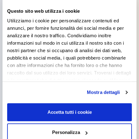
Oltre ad avere valore artistico, educativo e culturale,
l’opera
Questo sito web utilizza i cookie
murale può vantare un indubbio valore civico.
Utilizziamo i cookie per personalizzare contenuti ed
I murales sono infatti il risultato dell’impegno di una società
annunci, per fornire funzionalità dei social media e per
che si prende cura dei propri spazi urbani e del proprio
analizzare il nostro traffico. Condividiamo inoltre
territorio. Pubblico e privato collaborano uniti per il
informazioni sul modo in cui utilizza il nostro sito con i
benessere delle nuove generazioni e, più in generale, per il
nostri partner che si occupano di analisi dei dati web,
bene comune.
pubblicità e social media, i quali potrebbero combinarle
RIGENERAZIONE DEGLI SPAZI: continua il
con altre informazioni che ha fornito loro o che hanno
percorso di ricerca #colorthinking
raccolto dal suo utilizzo dei loro servizi. Troverai i dettagli
e le caratteristiche di tutti i cookie cliccando su “Maggiori
#colorthinking
in tutte le sue espressioni, rende vivo e
opzioni”. Puoi decidere liberamente quali categorie di
Mostra dettagli
dinamico il legame tra le persone e gli spazi progettati.
cookie accettare. Per ulteriori informazioni consulta
Il nostro sostegno ad iniziative sociali e culturali che hanno a
la
cookie policy
.
cuore la rigenerazione di spazi e luoghi attraverso l’uso
Accetta tutti i cookie
funzionale del colore, continua.
Scopri i progetti di rigenerazione urbana sostenuti negli anni:
Personalizza
–
I colori del silenzio: rigenerazione urbana a Siracusa