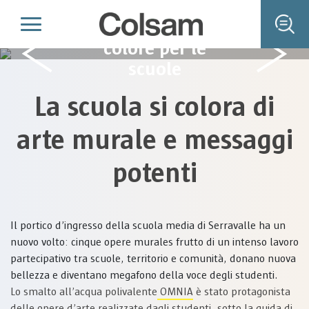
Arte murale e
colore per le
scuole
La scuola si colora di
arte murale e messaggi
potenti
Il portico d’ingresso della scuola media di Serravalle ha un
nuovo volto: cinque opere murales frutto di un intenso lavoro
partecipativo tra scuole, territorio e comunità, donano nuova
bellezza e diventano megafono della voce degli studenti.
Lo smalto all’acqua polivalente
OMNIA
è stato protagonista
delle opere d’arte realizzate dagli studenti, sotto la guida di