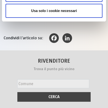
– Il potere del colore al fuorisalone di Milano con il progetto
Piazze Aperte
Usa solo i cookie necessari
– Buonenove: 9 opere murali per 9 castelli
Condividi l’articolo su:
Facebook
LinkedIn
RIVENDITORE
Trova il punto più vicino