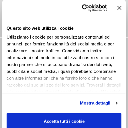
Questo sito web utilizza i cookie
Utilizziamo i cookie per personalizzare contenuti ed
annunci, per fornire funzionalità dei social media e per
NEWSLETTER
analizzare il nostro traffico. Condividiamo inoltre
informazioni sul modo in cui utilizza il nostro sito con i
Rimani aggiornato su tutte le novitá
nostri partner che si occupano di analisi dei dati web,
pubblicità e social media, i quali potrebbero combinarle
con altre informazioni che ha fornito loro o che hanno
raccolto dal suo utilizzo dei loro servizi. Troverai i dettagli
e le caratteristiche di tutti i cookie cliccando su “Maggiori
opzioni”. Puoi decidere liberamente quali categorie di
Mostra dettagli
cookie accettare. Per ulteriori informazioni consulta
Dichiaro di aver preso visione
la
cookie policy
.
dell’informativa sul trattamento ai sensi
dell’art. 13 del Regolamento UE
Accetta tutti i cookie
679/2016