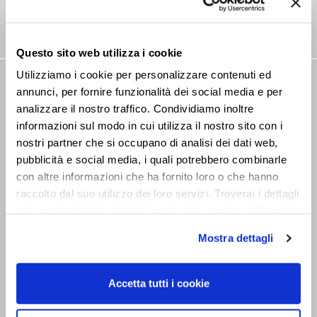
Questo sito web utilizza i cookie
Utilizziamo i cookie per personalizzare contenuti ed
NEWSLETTER
annunci, per fornire funzionalità dei social media e per
analizzare il nostro traffico. Condividiamo inoltre
Rimani aggiornato su tutte le novitá
informazioni sul modo in cui utilizza il nostro sito con i
nostri partner che si occupano di analisi dei dati web,
pubblicità e social media, i quali potrebbero combinarle
con altre informazioni che ha fornito loro o che hanno
raccolto dal suo utilizzo dei loro servizi. Troverai i dettagli
e le caratteristiche di tutti i cookie cliccando su “Maggiori
opzioni”. Puoi decidere liberamente quali categorie di
Dichiaro di aver preso visione
Mostra dettagli
cookie accettare. Per ulteriori informazioni consulta
dell’informativa sul trattamento ai sensi
la
cookie policy
.
dell’art. 13 del Regolamento UE
679/2016
Accetta tutti i cookie