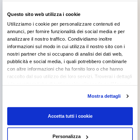
Prodotti che potrebbero
Questo sito web utilizza i cookie
interessarti
Utilizziamo i cookie per personalizzare contenuti ed
annunci, per fornire funzionalità dei social media e per
analizzare il nostro traffico. Condividiamo inoltre
informazioni sul modo in cui utilizza il nostro sito con i
nostri partner che si occupano di analisi dei dati web,
pubblicità e social media, i quali potrebbero combinarle
con altre informazioni che ha fornito loro o che hanno
raccolto dal suo utilizzo dei loro servizi. Troverai i dettagli
e le caratteristiche di tutti i cookie cliccando su “Maggiori
opzioni”. Puoi decidere liberamente quali categorie di
Mostra dettagli
cookie accettare. Per ulteriori informazioni consulta
la
cookie policy
.
Accetta tutti i cookie
SANOLEGNO
SANOLEGNO
Personalizza