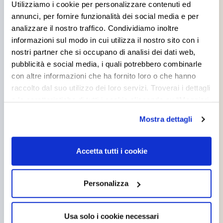
Utilizziamo i cookie per personalizzare contenuti ed
interessarti
annunci, per fornire funzionalità dei social media e per
analizzare il nostro traffico. Condividiamo inoltre
informazioni sul modo in cui utilizza il nostro sito con i
nostri partner che si occupano di analisi dei dati web,
pubblicità e social media, i quali potrebbero combinarle
con altre informazioni che ha fornito loro o che hanno
raccolto dal suo utilizzo dei loro servizi. Troverai i dettagli
e le caratteristiche di tutti i cookie cliccando su “Maggiori
opzioni”. Puoi decidere liberamente quali categorie di
Mostra dettagli
cookie accettare. Per ulteriori informazioni consulta
la
cookie policy
.
Accetta tutti i cookie
GOSPEL
DUKE
Personalizza
Usa solo i cookie necessari