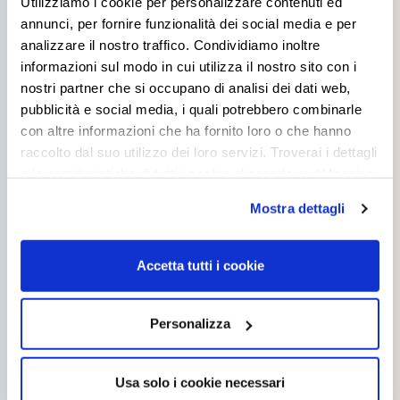
Utilizziamo i cookie per personalizzare contenuti ed
annunci, per fornire funzionalità dei social media e per
analizzare il nostro traffico. Condividiamo inoltre
informazioni sul modo in cui utilizza il nostro sito con i
nostri partner che si occupano di analisi dei dati web,
pubblicità e social media, i quali potrebbero combinarle
con altre informazioni che ha fornito loro o che hanno
raccolto dal suo utilizzo dei loro servizi. Troverai i dettagli
e le caratteristiche di tutti i cookie cliccando su “Maggiori
opzioni”. Puoi decidere liberamente quali categorie di
Mostra dettagli
cookie accettare. Per ulteriori informazioni consulta
la
cookie policy
.
Accetta tutti i cookie
TONACRIL PLUS
TITAN BETON
Personalizza
Usa solo i cookie necessari