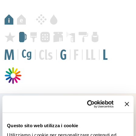
Prodotti che potrebbero
Questo sito web utilizza i cookie
Utilizziamo i cookie per personalizzare contenuti ed