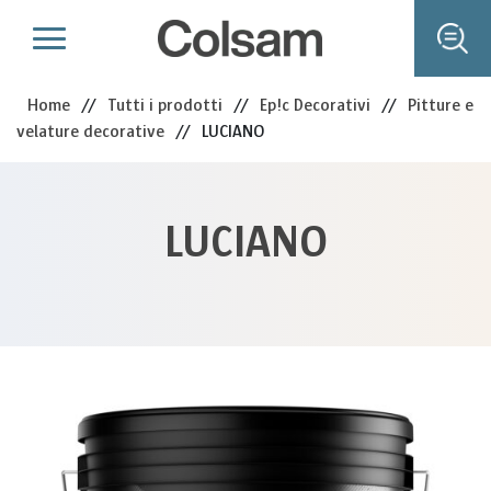
Home
//
Tutti i prodotti
//
Ep!c Decorativi
//
Pitture e
velature decorative
//
LUCIANO
LUCIANO