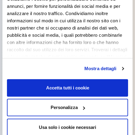
interessarti
annunci, per fornire funzionalità dei social media e per
analizzare il nostro traffico. Condividiamo inoltre
informazioni sul modo in cui utilizza il nostro sito con i
nostri partner che si occupano di analisi dei dati web,
pubblicità e social media, i quali potrebbero combinarle
con altre informazioni che ha fornito loro o che hanno
raccolto dal suo utilizzo dei loro servizi. Troverai i dettagli
e le caratteristiche di tutti i cookie cliccando su “Maggiori
opzioni”. Puoi decidere liberamente quali categorie di
Mostra dettagli
cookie accettare. Per ulteriori informazioni consulta
la
cookie policy
.
Accetta tutti i cookie
GOSPEL
DUKE
Personalizza
Usa solo i cookie necessari