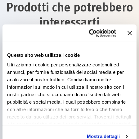
Prodotti che potrebbero
interessarti
Questo sito web utilizza i cookie
Utilizziamo i cookie per personalizzare contenuti ed
annunci, per fornire funzionalità dei social media e per
TITANSOL
analizzare il nostro traffico. Condividiamo inoltre
ACQUARAGIA
informazioni sul modo in cui utilizza il nostro sito con i
INODORE
nostri partner che si occupano di analisi dei dati web,
pubblicità e social media, i quali potrebbero combinarle
con altre informazioni che ha fornito loro o che hanno
raccolto dal suo utilizzo dei loro servizi. Troverai i dettagli
e le caratteristiche di tutti i cookie cliccando su “Maggiori
DILUENTE PER
opzioni”. Puoi decidere liberamente quali categorie di
TRAFFIC PAINT
Mostra dettagli