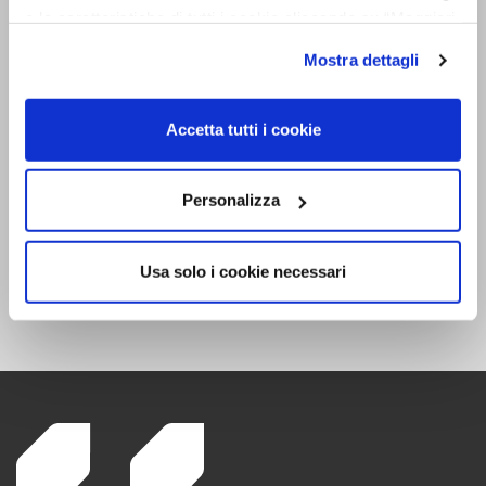
NEWSLETTER
e le caratteristiche di tutti i cookie cliccando su “Maggiori
opzioni”. Puoi decidere liberamente quali categorie di
Rimani aggiornato su tutte le novitá
Mostra dettagli
cookie accettare. Per ulteriori informazioni consulta
la
cookie policy
.
Accetta tutti i cookie
Personalizza
Dichiaro di aver preso visione
dell’informativa sul trattamento ai sensi
Usa solo i cookie necessari
dell’art. 13 del Regolamento UE
679/2016