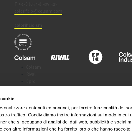
T +378 (0549) 905 515
coloriﬁcio@colsam.com
colorificio.sm
Colsam
Rival
Ep!c
Colsam Industria
Samoline
 cookie
rsonalizzare contenuti ed annunci, per fornire funzionalità dei soc
stro traffico. Condividiamo inoltre informazioni sul modo in cui ut
tner che si occupano di analisi dei dati web, pubblicità e social m
e con altre informazioni che ha fornito loro o che hanno raccolto