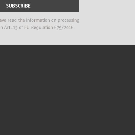
have read the information on processing
th Art. 13 of EU Regulation 679/2016