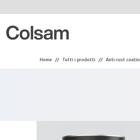
Home
//
Tutti i prodotti
//
Anti-rust coati