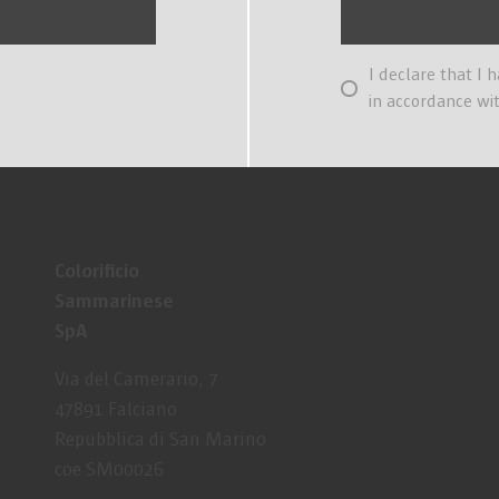
I declare that I 
in accordance wi
Colorificio
Sammarinese
SpA
Via del Camerario, 7
47891 Falciano
Repubblica di San Marino
coe SM00026