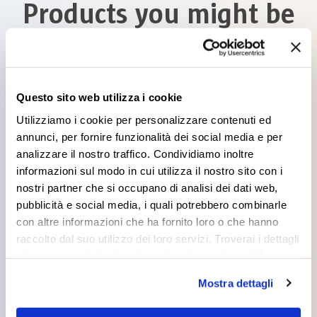
Products you might be
interested in
Questo sito web utilizza i cookie
Utilizziamo i cookie per personalizzare contenuti ed
annunci, per fornire funzionalità dei social media e per
analizzare il nostro traffico. Condividiamo inoltre
FISHERMAN OPACO
informazioni sul modo in cui utilizza il nostro sito con i
nostri partner che si occupano di analisi dei dati web,
pubblicità e social media, i quali potrebbero combinarle
con altre informazioni che ha fornito loro o che hanno
raccolto dal suo utilizzo dei loro servizi. Troverai i dettagli
e le caratteristiche di tutti i cookie cliccando su “Maggiori
opzioni”. Puoi decidere liberamente quali categorie di
Mostra dettagli
SETTEBELLO ORO
cookie accettare. Per ulteriori informazioni consulta
la
cookie policy
.