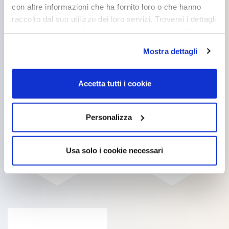
con altre informazioni che ha fornito loro o che hanno
Products you might be
raccolto dal suo utilizzo dei loro servizi. Troverai i dettagli
e le caratteristiche di tutti i cookie cliccando su “Maggiori
interested in
opzioni”. Puoi decidere liberamente quali categorie di
Mostra dettagli
cookie accettare. Per ulteriori informazioni consulta
la
cookie policy
.
Accetta tutti i cookie
Personalizza
SANOLEGNO
SANOLEGNO
PARQUET LUCIDO
PARQUET SATINATA
Usa solo i cookie necessari