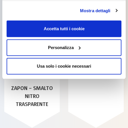
opzioni”. Puoi decidere liberamente quali categorie di
Mostra dettagli
cookie accettare. Per ulteriori informazioni consulta
la
cookie policy
.
Accetta tutti i cookie
TIXANAMIDE
Personalizza
Usa solo i cookie necessari
ZAPON – SMALTO
NITRO
TRASPARENTE