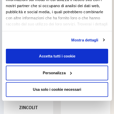
nostri partner che si occupano di analisi dei dati web,
Products you might be
pubblicità e social media, i quali potrebbero combinarle
con altre informazioni che ha fornito loro o che hanno
interested in
raccolto dal suo utilizzo dei loro servizi. Troverai i dettagli
e le caratteristiche di tutti i cookie cliccando su “Maggiori
opzioni”. Puoi decidere liberamente quali categorie di
Mostra dettagli
cookie accettare. Per ulteriori informazioni consulta
la
cookie policy
.
Accetta tutti i cookie
STUCCO SINTETICO
Personalizza
Usa solo i cookie necessari
ZINCOLIT