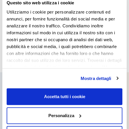
Questo sito web utilizza i cookie
Utilizziamo i cookie per personalizzare contenuti ed
annunci, per fornire funzionalità dei social media e per
analizzare il nostro traffico. Condividiamo inoltre
informazioni sul modo in cui utilizza il nostro sito con i
nostri partner che si occupano di analisi dei dati web,
pubblicità e social media, i quali potrebbero combinarle
con altre informazioni che ha fornito loro o che hanno
raccolto dal suo utilizzo dei loro servizi. Troverai i dettagli
e le caratteristiche di tutti i cookie cliccando su “Maggiori
opzioni”. Puoi decidere liberamente quali categorie di
Mostra dettagli
cookie accettare. Per ulteriori informazioni consulta
la
cookie policy
.
Accetta tutti i cookie
Products you might be
interested in
Personalizza