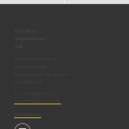
Colorificio
Sammarinese
SpA
Via del Camerario, 7
47891 Falciano
Repubblica di San Marino
coe SM00026
T +378 (0549) 905 515
coloriﬁcio@colsam.com
colorificio.sm