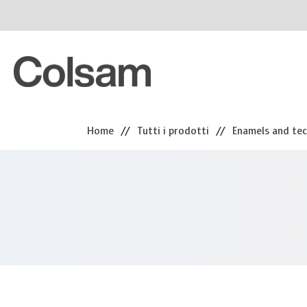
Home
//
Tutti i prodotti
//
Enamels and tec