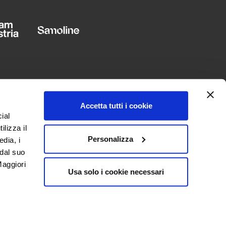
Accetta tutti i cookie
ial
ilizza il
Personalizza
edia, i
 dal suo
LANGUAGE
“Maggiori
Usa solo i cookie necessari
English