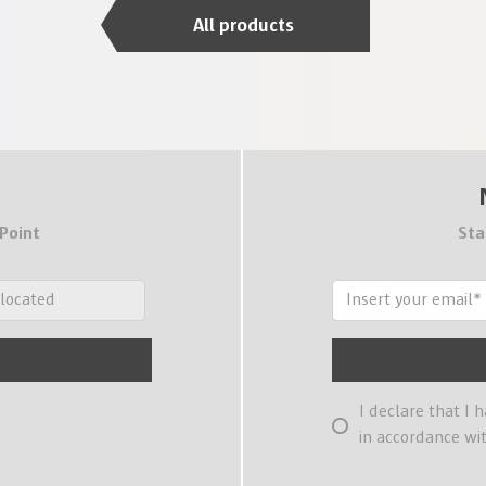
All products
 Point
Sta
I declare that I 
in accordance wi