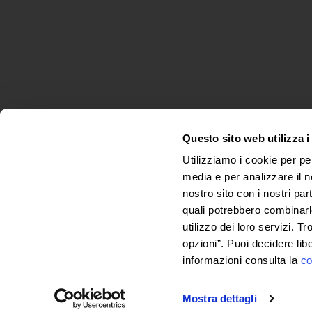
Questo sito web utilizza i
Utilizziamo i cookie per pe
media e per analizzare il no
nostro sito con i nostri par
quali potrebbero combinarl
© 2025 Colorificio Sammarinese
utilizzo dei loro servizi. Tr
opzioni”. Puoi decidere lib
informazioni consulta la
co
Mostra dettagli