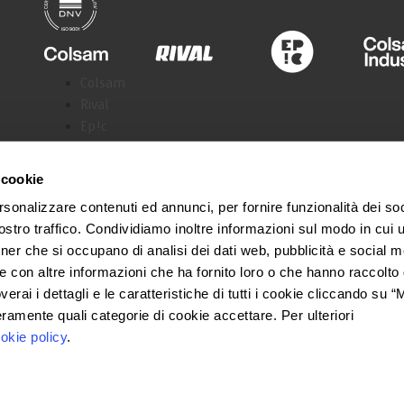
Colsam
Rival
Ep!c
Colsam Industria
Samoline
 cookie
rsonalizzare contenuti ed annunci, per fornire funzionalità dei soc
stro traffico. Condividiamo inoltre informazioni sul modo in cui ut
tner che si occupano di analisi dei dati web, pubblicità e social m
e con altre informazioni che ha fornito loro o che hanno raccolto
Privacy Policy
Facebook
overai i dettagli e le caratteristiche di tutti i cookie cliccando su 
Instagram
eramente quali categorie di cookie accettare. Per ulteriori
Credits
Linkedin
okie policy
.
Youtube