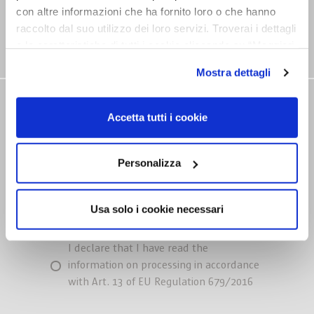
con altre informazioni che ha fornito loro o che hanno
raccolto dal suo utilizzo dei loro servizi. Troverai i dettagli
e le caratteristiche di tutti i cookie cliccando su “Maggiori
opzioni”. Puoi decidere liberamente quali categorie di
Mostra dettagli
cookie accettare. Per ulteriori informazioni consulta
la
cookie policy
.
NEWSLETTER
Accetta tutti i cookie
Stay tuned on our news
Personalizza
Usa solo i cookie necessari
I declare that I have read the
information on processing in accordance
with Art. 13 of EU Regulation 679/2016