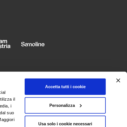
Accetta tutti i cookie
ial
ilizza il
Personalizza
edia, i
 dal suo
LANGUAGE
“Maggiori
Usa solo i cookie necessari
English