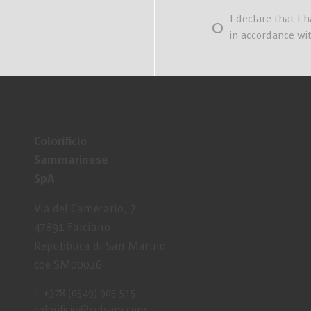
I declare that I 
in accordance wi
Colorificio
Sammarinese
SpA
Via del Camerario, 7
47891 Falciano
Repubblica di San Marino
coe SM00026
T +378 (0549) 905 515
coloriﬁcio@colsam.com