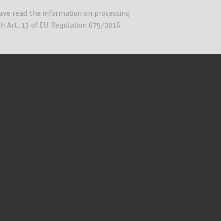
have read the information on processing
th Art. 13 of EU Regulation 679/2016