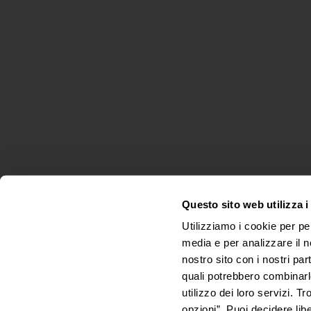
Questo sito web utilizza i
Utilizziamo i cookie per pe
media e per analizzare il no
nostro sito con i nostri par
quali potrebbero combinarl
© 2025 Colorificio Sammarinese
utilizzo dei loro servizi. Tr
opzioni”. Puoi decidere lib