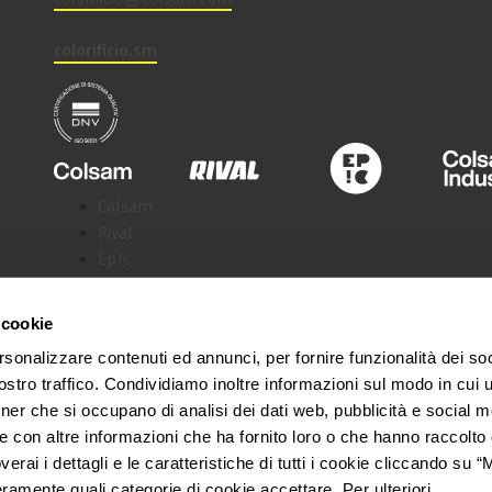
colorificio.sm
Colsam
Rival
Ep!c
Colsam Industria
Samoline
 cookie
rsonalizzare contenuti ed annunci, per fornire funzionalità dei soc
stro traffico. Condividiamo inoltre informazioni sul modo in cui ut
tner che si occupano di analisi dei dati web, pubblicità e social m
e con altre informazioni che ha fornito loro o che hanno raccolto
Privacy Policy
Facebook
overai i dettagli e le caratteristiche di tutti i cookie cliccando su 
Instagram
eramente quali categorie di cookie accettare. Per ulteriori