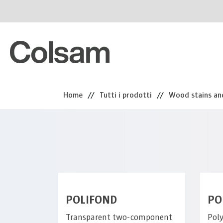
Home
//
Tutti i prodotti
//
Wood stains an
POLIFOND
PO
Transparent two-component
Pol