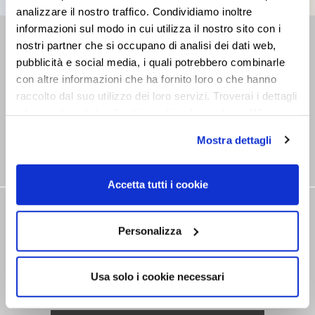
analizzare il nostro traffico. Condividiamo inoltre
informazioni sul modo in cui utilizza il nostro sito con i
RETAILER
nostri partner che si occupano di analisi dei dati web,
pubblicità e social media, i quali potrebbero combinarle
Find the closest Sales Point
con altre informazioni che ha fornito loro o che hanno
raccolto dal suo utilizzo dei loro servizi. Troverai i dettagli
e le caratteristiche di tutti i cookie cliccando su “Maggiori
opzioni”. Puoi decidere liberamente quali categorie di
Mostra dettagli
cookie accettare. Per ulteriori informazioni consulta
la
cookie policy
.
Accetta tutti i cookie
NEWSLETTER
Personalizza
Stay tuned on our news
Usa solo i cookie necessari