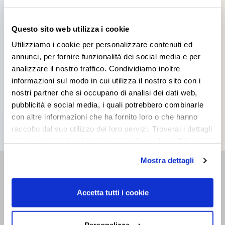
ZAPON – SMALTO
Questo sito web utilizza i cookie
NITRO
Utilizziamo i cookie per personalizzare contenuti ed
TRASPARENTE
annunci, per fornire funzionalità dei social media e per
analizzare il nostro traffico. Condividiamo inoltre
informazioni sul modo in cui utilizza il nostro sito con i
nostri partner che si occupano di analisi dei dati web,
pubblicità e social media, i quali potrebbero combinarle
con altre informazioni che ha fornito loro o che hanno
All products
raccolto dal suo utilizzo dei loro servizi. Troverai i dettagli
e le caratteristiche di tutti i cookie cliccando su “Maggiori
opzioni”. Puoi decidere liberamente quali categorie di
Mostra dettagli
cookie accettare. Per ulteriori informazioni consulta
RETAILER
la
cookie policy
.
Find the closest Sales Point
Accetta tutti i cookie