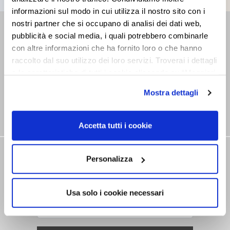
informazioni sul modo in cui utilizza il nostro sito con i
nostri partner che si occupano di analisi dei dati web,
RETAILER
pubblicità e social media, i quali potrebbero combinarle
con altre informazioni che ha fornito loro o che hanno
Find the closest Sales Point
raccolto dal suo utilizzo dei loro servizi. Troverai i dettagli
e le caratteristiche di tutti i cookie cliccando su “Maggiori
opzioni”. Puoi decidere liberamente quali categorie di
Mostra dettagli
cookie accettare. Per ulteriori informazioni consulta
la
cookie policy
.
Accetta tutti i cookie
NEWSLETTER
Personalizza
Stay tuned on our news
Usa solo i cookie necessari