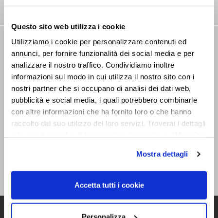
Questo sito web utilizza i cookie
Utilizziamo i cookie per personalizzare contenuti ed
NEWSLETTER
annunci, per fornire funzionalità dei social media e per
Stay tuned on our news
analizzare il nostro traffico. Condividiamo inoltre
informazioni sul modo in cui utilizza il nostro sito con i
nostri partner che si occupano di analisi dei dati web,
pubblicità e social media, i quali potrebbero combinarle
con altre informazioni che ha fornito loro o che hanno
raccolto dal suo utilizzo dei loro servizi. Troverai i dettagli
e le caratteristiche di tutti i cookie cliccando su “Maggiori
I declare that I have read the
opzioni”. Puoi decidere liberamente quali categorie di
Mostra dettagli
information on processing in accordance
cookie accettare. Per ulteriori informazioni consulta
with Art. 13 of EU Regulation 679/2016
la
cookie policy
.
Accetta tutti i cookie
Personalizza