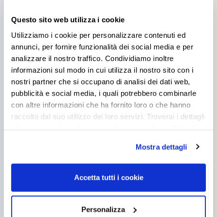
Questo sito web utilizza i cookie
Utilizziamo i cookie per personalizzare contenuti ed
Colsam ringrazia i propri collaboratori che hanno scelto di
annunci, per fornire funzionalità dei social media e per
aiutare una famiglia del comune di Dovadola, in provincia di
analizzare il nostro traffico. Condividiamo inoltre
Forlì, a ripulire dal fango la propria abitazione.
informazioni sul modo in cui utilizza il nostro sito con i
nostri partner che si occupano di analisi dei dati web,
pubblicità e social media, i quali potrebbero combinarle
con altre informazioni che ha fornito loro o che hanno
raccolto dal suo utilizzo dei loro servizi. Troverai i dettagli
e le caratteristiche di tutti i cookie cliccando su “Maggiori
opzioni”. Puoi decidere liberamente quali categorie di
Mostra dettagli
cookie accettare. Per ulteriori informazioni consulta
la
cookie policy
.
Accetta tutti i cookie
Donare è ricevere.
Personalizza
Lo abbiamo anche scritto sulla nostra cartolina di auguri in