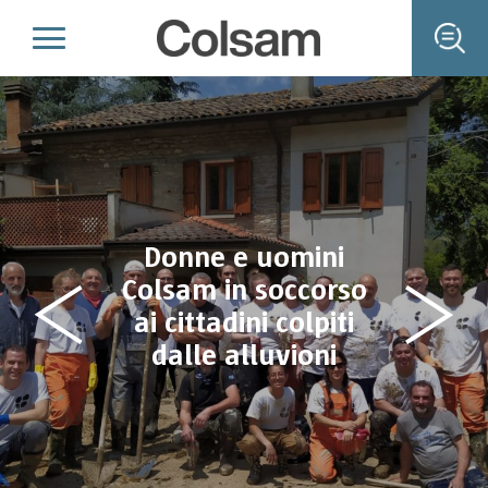
Donne e uomini
Colsam in soccorso
ai cittadini colpiti
dalle alluvioni